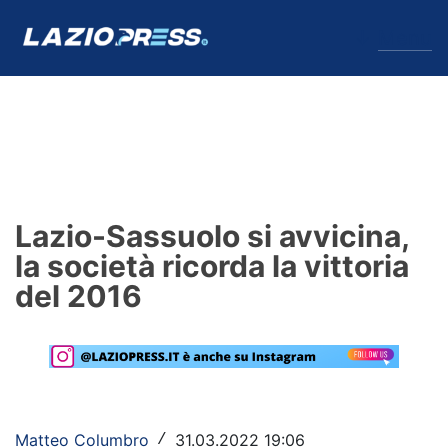
↓
Menu
Lazio
News
Lazio-Sassuolo si avvicina,
Formello
la società ricorda la vittoria
del 2016
Infortuni
Primavera
Calciomercato
Lazio Women
Matteo Columbro
31.03.2022 19:06
/