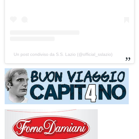
Un post condiviso da S.S. Lazio (@official_sslazio)