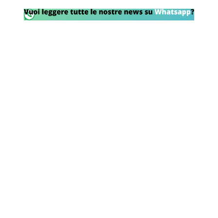
Rassegna Lazio
Social
Calcio
Serie A
Champions League
Europa League
Altri Sport
Formula 1
Tennis
Vela