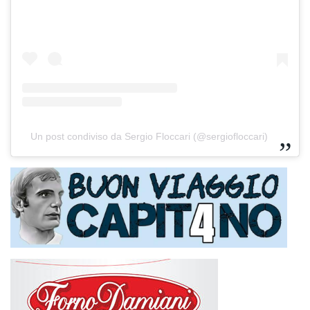
Un post condiviso da Sergio Floccari (@sergiofloccari)