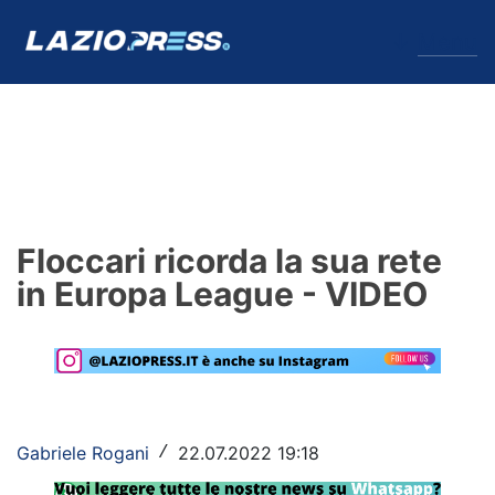
↓
Menu
Lazio
News
Floccari ricorda la sua rete
Formello
in Europa League - VIDEO
Infortuni
Primavera
Calciomercato
Gabriele Rogani
22.07.2022 19:18
/
Lazio Women