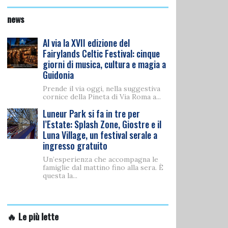
news
Al via la XVII edizione del
Fairylands Celtic Festival: cinque
giorni di musica, cultura e magia a
Guidonia
Prende il via oggi, nella suggestiva
cornice della Pineta di Via Roma a...
Luneur Park si fa in tre per
l’Estate: Splash Zone, Giostre e il
Luna Village, un festival serale a
ingresso gratuito
Un’esperienza che accompagna le
famiglie dal mattino fino alla sera. È
questa la...
🔥 Le più lette