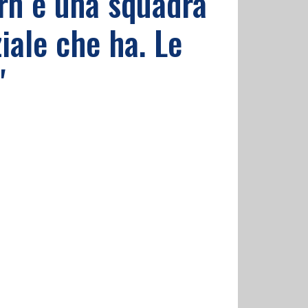
ern è una squadra
iale che ha. Le
"