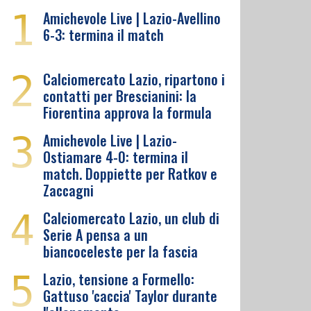
1
Amichevole Live | Lazio-Avellino
6-3: termina il match
2
Calciomercato Lazio, ripartono i
contatti per Brescianini: la
Fiorentina approva la formula
3
Amichevole Live | Lazio-
Ostiamare 4-0: termina il
match. Doppiette per Ratkov e
Zaccagni
4
Calciomercato Lazio, un club di
Serie A pensa a un
biancoceleste per la fascia
5
Lazio, tensione a Formello:
Gattuso 'caccia' Taylor durante