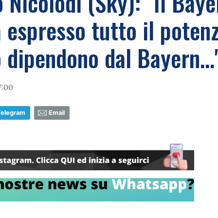
 Nicolodi (Sky): "Il Bay
espresso tutto il potenz
 dipendono dal Bayern...
7:00
Telegram
Email