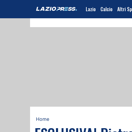
Lazio
Calcio
Altri S
Home