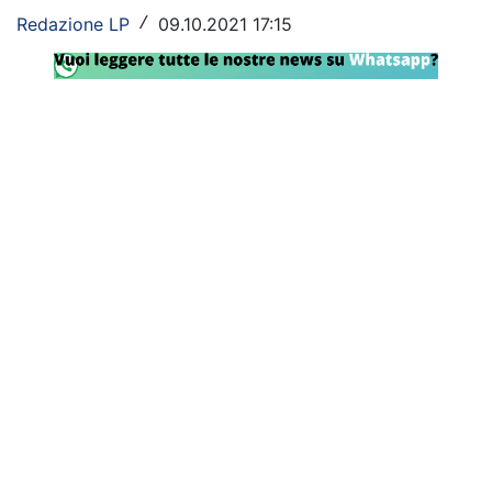
Redazione LP
09.10.2021 17:15
/
Rassegna Lazio
Social
Calcio
Serie A
Champions League
Europa League
Altri Sport
Formula 1
Tennis
Vela