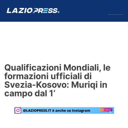
↓
Menu
Lazio
News
Qualificazioni Mondiali, le
Formello
formazioni ufficiali di
Svezia-Kosovo: Muriqi in
Infortuni
campo dal 1’
Primavera
Calciomercato
Lazio Women