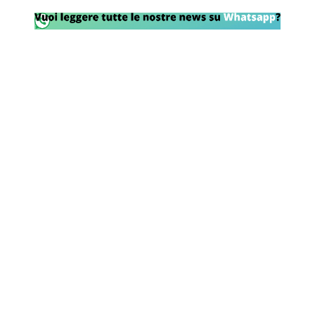
Rassegna Lazio
Social
Calcio
Serie A
Champions League
Europa League
Altri Sport
Formula 1
Tennis
Vela