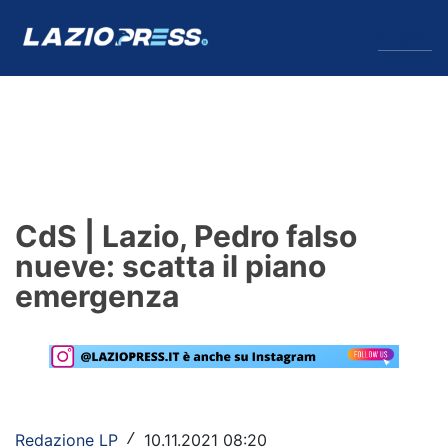
↓
Menu
Lazio
News
CdS | Lazio, Pedro falso
Formello
nueve: scatta il piano
emergenza
Infortuni
Primavera
Calciomercato
Lazio Women
Redazione LP
10.11.2021 08:20
/