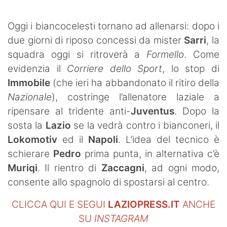
SHOP LAZIO
Oggi i biancocelesti tornano ad allenarsi: dopo i
Contatti
due giorni di riposo concessi da mister
Sarri
, la
squadra oggi si ritroverà a
Formello
. Come
evidenzia il
Corriere dello Sport
, lo stop di
Immobile
(che ieri ha abbandonato il ritiro della
Nazionale
), costringe l’allenatore laziale a
ripensare al tridente anti-
Juventus
. Dopo la
sosta la
Lazio
se la vedrà contro i bianconeri, il
Lokomotiv
ed il
Napoli
. L’idea del tecnico è
schierare
Pedro
prima punta, in alternativa c’è
Muriqi
. Il rientro di
Zaccagni
, ad ogni modo,
consente allo spagnolo di spostarsi al centro.
CLICCA QUI E SEGUI
LAZIOPRESS.IT
ANCHE
SU
INSTAGRAM