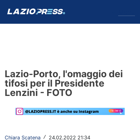
↓
Menu
Lazio
News
Lazio-Porto, l'omaggio dei
Formello
tifosi per il Presidente
Lenzini - FOTO
Infortuni
Primavera
Calciomercato
Lazio Women
Chiara Scatena
24.02.2022 21:34
/