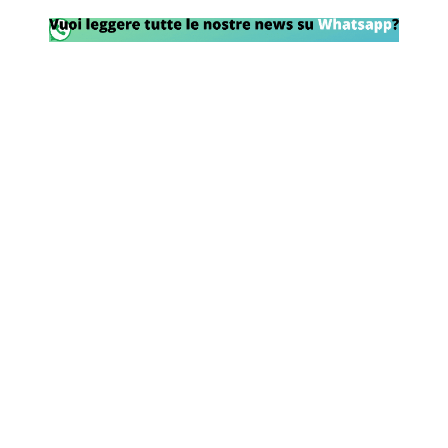
Rassegna Lazio
Social
Calcio
Serie A
Champions League
Europa League
Altri Sport
Formula 1
Tennis
Vela