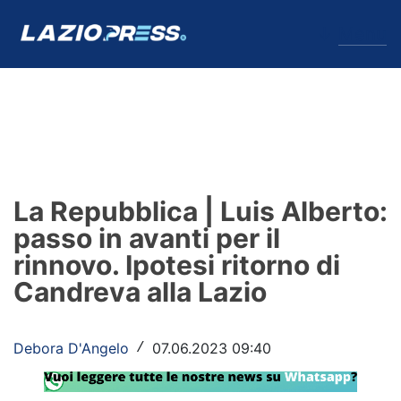
↓
Menu
Lazio
News
La Repubblica | Luis Alberto:
Formello
passo in avanti per il
rinnovo. Ipotesi ritorno di
Infortuni
Candreva alla Lazio
Primavera
Calciomercato
Debora D'Angelo
07.06.2023 09:40
/
Lazio Women