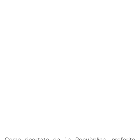
Rassegna Lazio
Social
Calcio
Serie A
Champions League
Europa League
Altri Sport
Formula 1
Tennis
Vela
Come riportato da
La Repubblica
, preferito