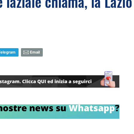
 laziale chiama, la Lazio
Telegram
Email