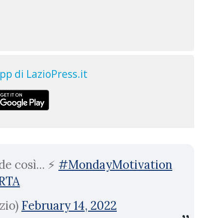
 così... ⚡️
#MondayMotivation
5RTA
zio)
February 14, 2022