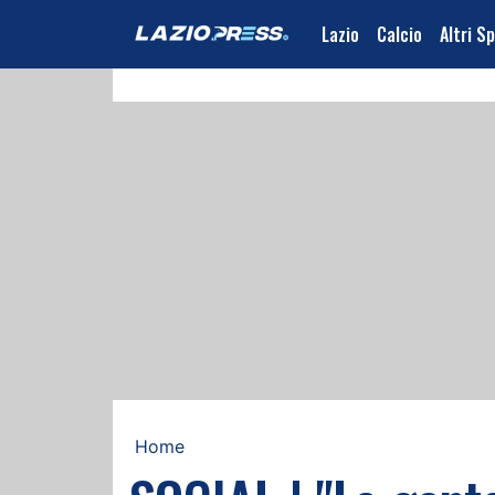
Lazio
Calcio
Altri S
Home