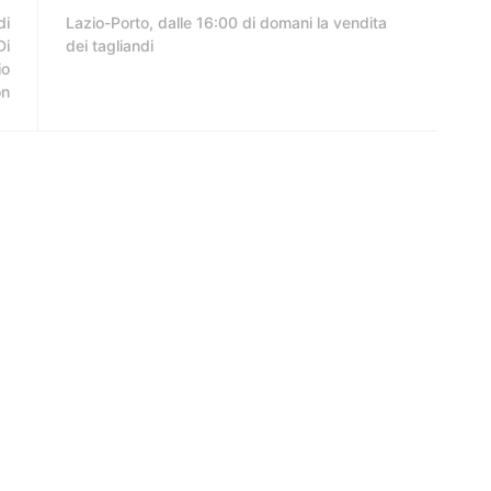
di
Lazio-Porto, dalle 16:00 di domani la vendita
Di
dei tagliandi
io
on