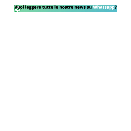
Rassegna Lazio
Social
Calcio
Serie A
Champions League
Europa League
Altri Sport
Formula 1
Tennis
Vela