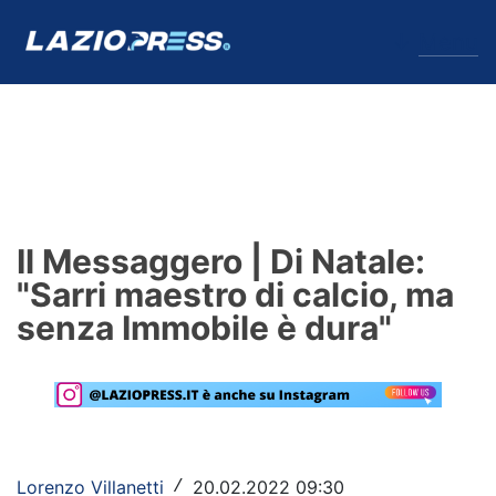
↓
Menu
Lazio
News
Il Messaggero | Di Natale:
Formello
"Sarri maestro di calcio, ma
senza Immobile è dura"
Infortuni
Primavera
Calciomercato
Lazio Women
Lorenzo Villanetti
20.02.2022 09:30
/