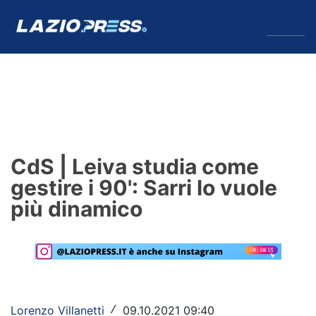
↓
Menu
Lazio
News
CdS | Leiva studia come
Formello
gestire i 90': Sarri lo vuole
più dinamico
Infortuni
Primavera
Calciomercato
Lazio Women
Lorenzo Villanetti
09.10.2021 09:40
/