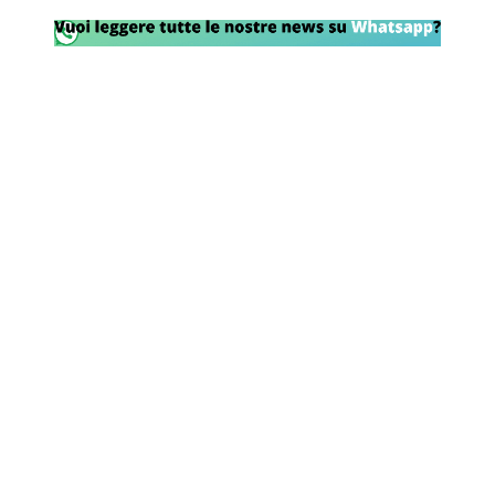
Rassegna Lazio
Social
Calcio
Serie A
Champions League
Europa League
Altri Sport
Formula 1
Tennis
Vela