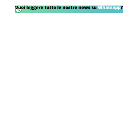
Rassegna Lazio
Social
Calcio
Serie A
Champions League
Europa League
Altri Sport
Formula 1
Tennis
Vela