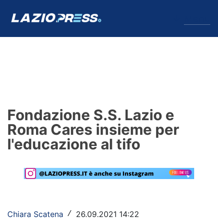
↓
Menu
Lazio
News
Fondazione S.S. Lazio e
Formello
Roma Cares insieme per
l'educazione al tifo
Infortuni
Primavera
Calciomercato
Lazio Women
Chiara Scatena
26.09.2021 14:22
/