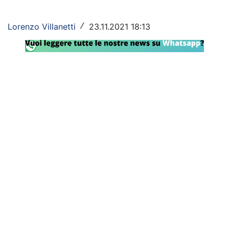
Rassegna Lazio
Lorenzo Villanetti
23.11.2021 18:13
/
Social
Calcio
Serie A
Champions League
Europa League
Altri Sport
Formula 1
Tennis
Vela