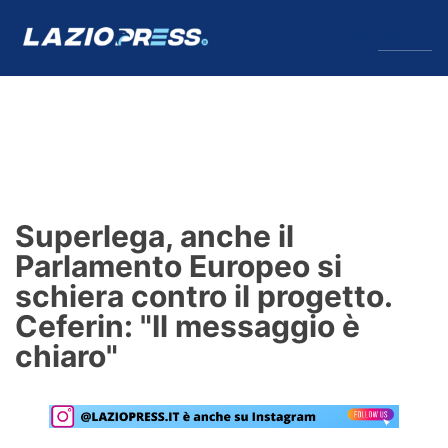
↓
Menu
Lazio
News
Superlega, anche il
Formello
Parlamento Europeo si
schiera contro il progetto.
Infortuni
Ceferin: "Il messaggio è
Primavera
chiaro"
Calciomercato
Lazio Women