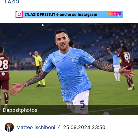
LAZIO
Rassegna Lazio
Social
Calcio
Serie A
Champions League
Europa League
Altri Sport
Formula 1
Depositphotos
Tennis
Matteo Ischiboni
25.09.2024 23:50
/
Vela