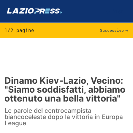
↓
Menu
1/2 pagine
Successivo
→
Lazio
News
Formello
Dinamo Kiev-Lazio, Vecino:
"Siamo soddisfatti, abbiamo
Infortuni
ottenuto una bella vittoria"
Primavera
Le parole del centrocampista
Calciomercato
biancoceleste dopo la vittoria in Europa
League
Lazio Women