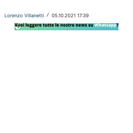
Rassegna Lazio
Lorenzo Villanetti
05.10.2021 17:39
/
Social
Calcio
Serie A
Champions League
Europa League
Altri Sport
Formula 1
Tennis
Vela