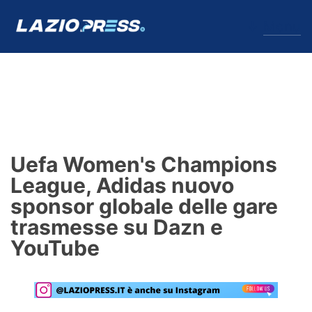
↓
Menu
Lazio
News
Uefa Women's Champions
Formello
League, Adidas nuovo
sponsor globale delle gare
Infortuni
trasmesse su Dazn e
Primavera
YouTube
Calciomercato
Lazio Women