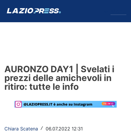
↓
Menu
Lazio
News
AURONZO DAY1 | Svelati i
Formello
prezzi delle amichevoli in
ritiro: tutte le info
Infortuni
Primavera
Calciomercato
Lazio Women
Chiara Scatena
06.07.2022 12:31
/