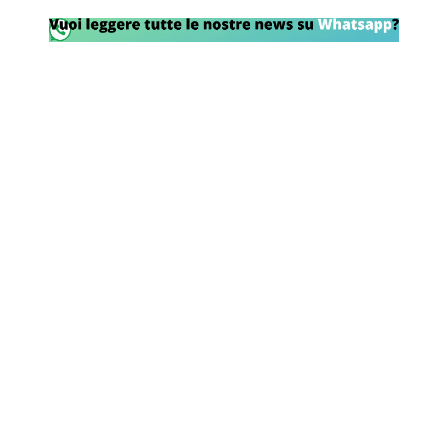
Rassegna Lazio
Social
Calcio
Serie A
Champions League
Europa League
Altri Sport
Formula 1
Tennis
Vela