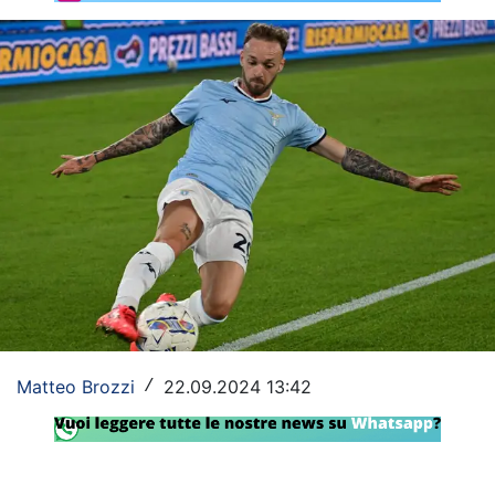
Rassegna Lazio
Social
Calcio
Serie A
Champions League
Europa League
Altri Sport
Formula 1
Matteo Brozzi
22.09.2024 13:42
/
Tennis
Vela