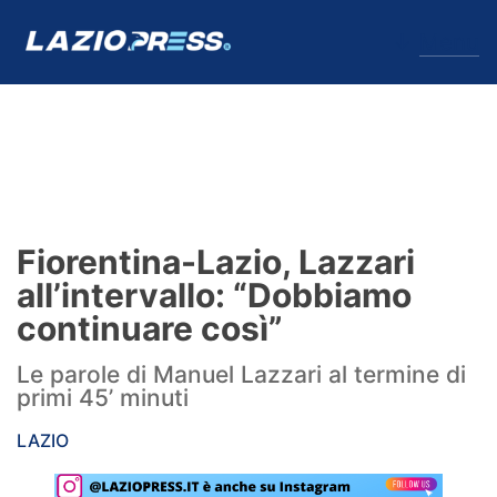
↓
Menu
Lazio
News
Fiorentina-Lazio, Lazzari
Formello
all’intervallo: “Dobbiamo
continuare così”
Infortuni
Le parole di Manuel Lazzari al termine di
Primavera
primi 45’ minuti
Calciomercato
LAZIO
Lazio Women