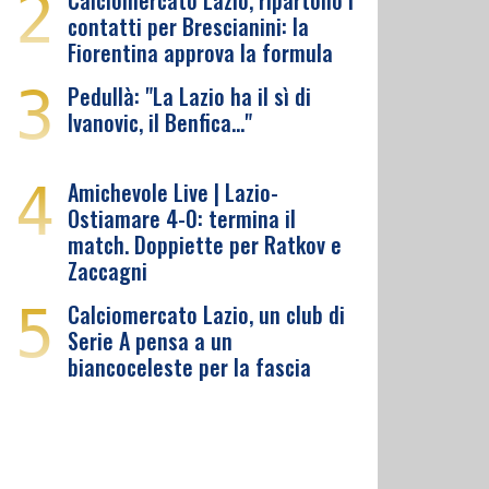
2
Calciomercato Lazio, ripartono i
contatti per Brescianini: la
Fiorentina approva la formula
3
Pedullà: "La Lazio ha il sì di
Ivanovic, il Benfica…"
4
Amichevole Live | Lazio-
Ostiamare 4-0: termina il
match. Doppiette per Ratkov e
Zaccagni
5
Calciomercato Lazio, un club di
Serie A pensa a un
biancoceleste per la fascia