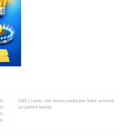
di
CdS | Lazio, una nuova punta per Sarri: arriverà
Di
se partirà Muriqi
io
on