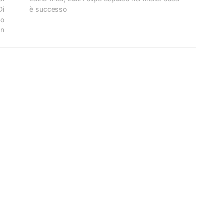
Di
è successo
io
on