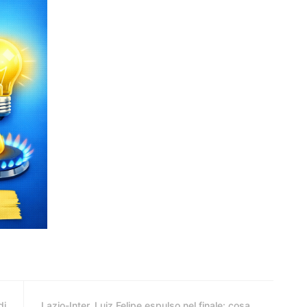
di
Lazio-Inter, Luiz Felipe espulso nel finale: cosa