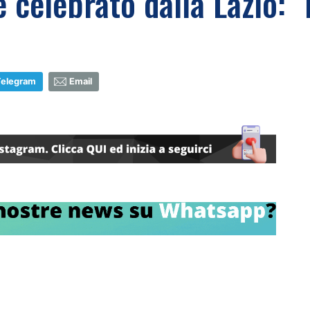
 celebrato dalla Lazio: "
Telegram
Email