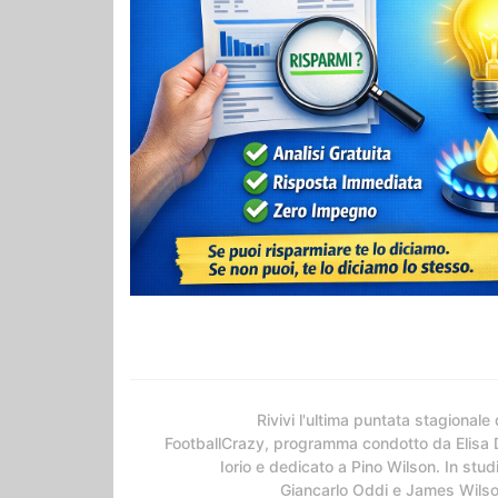
Rivivi l'ultima puntata stagionale 
FootballCrazy, programma condotto da Elisa 
Iorio e dedicato a Pino Wilson. In stud
Giancarlo Oddi e James Wils