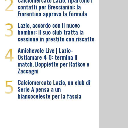
2
Calciomercato Lazio, ripartono i
contatti per Brescianini: la
Fiorentina approva la formula
3
Lazio, accordo con il nuovo
bomber: il suo club tratta la
cessione in prestito con riscatto
4
Amichevole Live | Lazio-
Ostiamare 4-0: termina il
match. Doppiette per Ratkov e
Zaccagni
5
Calciomercato Lazio, un club di
Serie A pensa a un
biancoceleste per la fascia