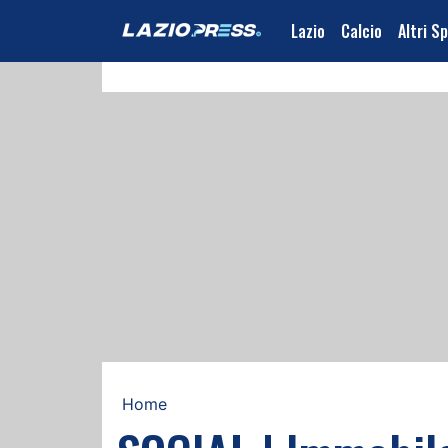
Lazio
Calcio
Altri S
Home