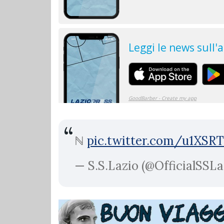
ℕ
pic.twitter.com/u1XSR
— S.S.Lazio (@OfficialSSLa