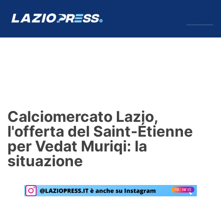
↓
Menu
Lazio
News
Calciomercato Lazio,
Formello
l'offerta del Saint-Étienne
per Vedat Muriqi: la
Infortuni
situazione
Primavera
Calciomercato
Lazio Women