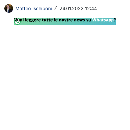
Rassegna Lazio
Matteo Ischiboni
24.01.2022 12:44
/
Social
Calcio
Serie A
Champions League
Europa League
Altri Sport
Formula 1
Tennis
Vela