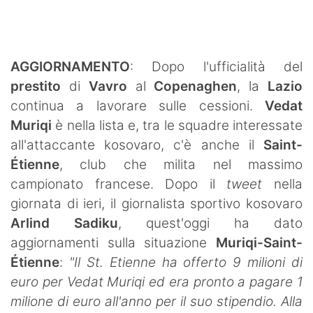
SHOP LAZIO
Contatti
AGGIORNAMENTO
: Dopo l'ufficialità del
prestito
di
Vavro
al
Copenaghen
, la
Lazio
continua a lavorare sulle cessioni.
Vedat
Muriqi
è nella lista e, tra le squadre interessate
all'attaccante kosovaro, c'è anche il
Saint-
Étienne
, club che milita nel massimo
campionato francese. Dopo il
tweet
nella
giornata di ieri, il giornalista sportivo kosovaro
Arlind Sadiku
, quest'oggi ha dato
aggiornamenti sulla situazione
Muriqi-Saint-
Étienne
:
"Il
St. Etienne ha offerto 9 milioni di
euro per Vedat Muriqi ed era pronto a pagare 1
milione di euro all'anno per il suo stipendio. Alla