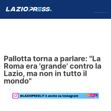
↓
Menu
Lazio
News
Pallotta torna a parlare: "La
Formello
Roma era 'grande' contro la
Lazio, ma non in tutto il
Infortuni
mondo"
Primavera
Calciomercato
Lazio Women