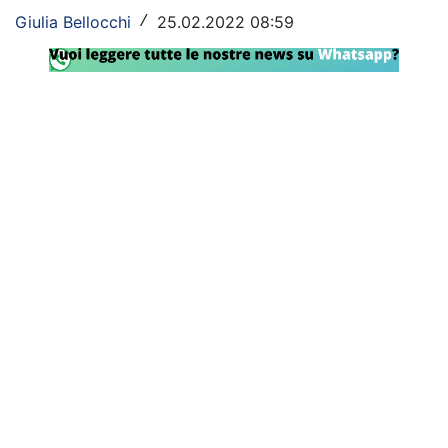
Giulia Bellocchi
25.02.2022 08:59
/
Rassegna Lazio
Social
Calcio
Serie A
Champions League
Europa League
Altri Sport
Formula 1
Tennis
Vela