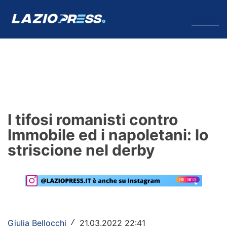
↓
Menu
Lazio
News
I tifosi romanisti contro
Formello
Immobile ed i napoletani: lo
striscione nel derby
Infortuni
Primavera
Calciomercato
Lazio Women
Giulia Bellocchi
21.03.2022 22:41
/