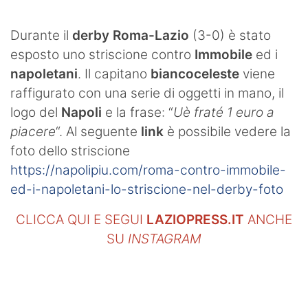
SHOP LAZIO
Durante il
derby
Roma-Lazio
(3-0) è stato
Contatti
esposto uno striscione contro
Immobile
ed i
napoletani
. Il capitano
biancoceleste
viene
raffigurato con una serie di oggetti in mano, il
logo del
Napoli
e la frase: “
Uè fraté 1 euro a
piacere
“. Al seguente
link
è possibile vedere la
foto dello striscione
https://napolipiu.com/roma-contro-immobile-
ed-i-napoletani-lo-striscione-nel-derby-foto
CLICCA QUI E SEGUI
LAZIOPRESS.IT
ANCHE
SU
INSTAGRAM