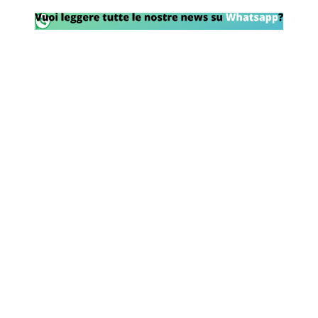
Rassegna Lazio
Social
Calcio
Serie A
Champions League
Europa League
Altri Sport
Formula 1
Tennis
Vela