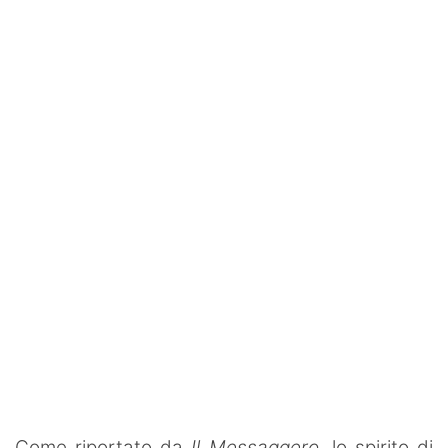
Rassegna Lazio
Social
Calcio
Serie A
Champions League
Europa League
Altri Sport
Formula 1
Tennis
Vela
Come riportato da
Il Messaggero
, lo spirito di