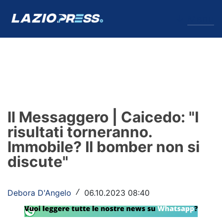
↓
Menu
Lazio
News
Il Messaggero | Caicedo: "I
Formello
risultati torneranno.
Immobile? Il bomber non si
Infortuni
discute"
Primavera
Calciomercato
Debora D'Angelo
06.10.2023 08:40
/
Lazio Women