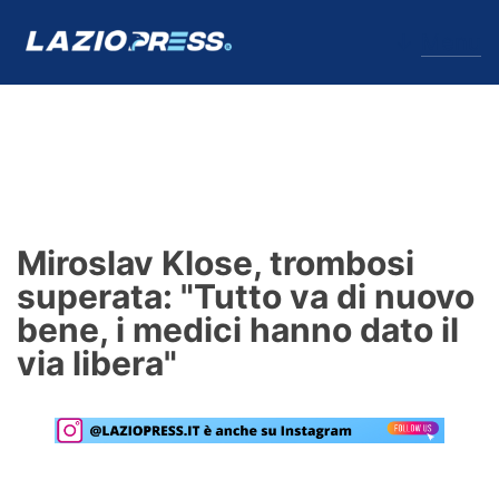
↓
Menu
Lazio
News
Miroslav Klose, trombosi
Formello
superata: "Tutto va di nuovo
bene, i medici hanno dato il
Infortuni
via libera"
Primavera
Calciomercato
Lazio Women