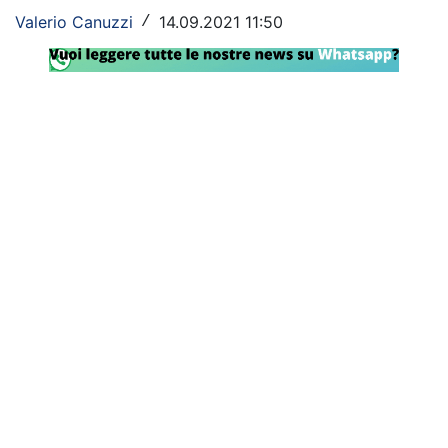
Valerio Canuzzi
14.09.2021 11:50
/
Rassegna Lazio
Social
Calcio
Serie A
Champions League
Europa League
Altri Sport
Formula 1
Tennis
Vela