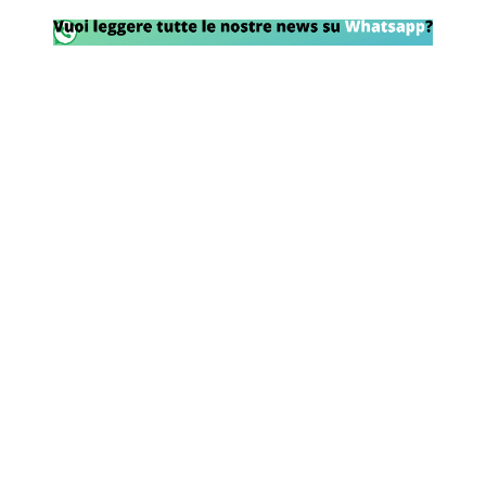
Rassegna Lazio
Social
Calcio
Serie A
Champions League
Europa League
Altri Sport
Formula 1
Tennis
Vela