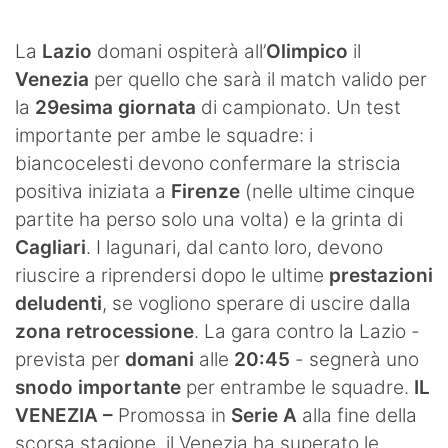
SHOP LAZIO
La
Lazio
domani ospiterà all’
Olimpico
il
Contatti
Venezia
per quello che sarà il match valido per
la
29esima giornata
di campionato. Un test
importante per ambe le squadre: i
biancocelesti devono confermare la striscia
positiva iniziata a
Firenze
(nelle ultime cinque
partite ha perso solo una volta) e la grinta di
Cagliari
. I lagunari, dal canto loro, devono
riuscire a riprendersi dopo le ultime
prestazioni
deludenti
, se vogliono sperare di uscire dalla
zona retrocessione
. La gara contro la Lazio -
prevista per
domani
alle
20:45
- segnerà uno
snodo importante
per entrambe le squadre.
IL
VENEZIA –
Promossa in
Serie A
alla fine della
scorsa stagione, il Venezia ha superato le