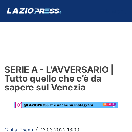
↓
Menu
Lazio
News
SERIE A - L’AVVERSARIO |
Formello
Tutto quello che c’è da
sapere sul Venezia
Infortuni
Primavera
Calciomercato
Lazio Women
Giulia Pisanu
13.03.2022 18:00
/