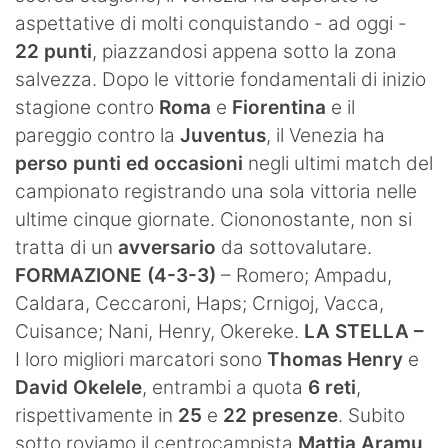
aspettative di molti conquistando - ad oggi -
22 punti
, piazzandosi appena sotto la zona
salvezza. Dopo le vittorie fondamentali di inizio
stagione contro
Roma
e
Fiorentina
e il
pareggio contro la
Juventus
, il Venezia ha
perso punti ed occasioni
negli ultimi match del
campionato registrando una sola vittoria nelle
ultime cinque giornate. Ciononostante, non si
tratta di un
avversario
da sottovalutare.
FORMAZIONE (4-3-3)
– Romero; Ampadu,
Caldara, Ceccaroni, Haps; Crnigoj, Vacca,
Cuisance; Nani, Henry, Okereke.
LA STELLA –
I loro migliori marcatori sono
Thomas Henry
e
David Okelele
, entrambi a quota
6 reti
,
rispettivamente in
25
e
22
presenze
. Subito
sotto roviamo il centrocampista
Mattia Aramu