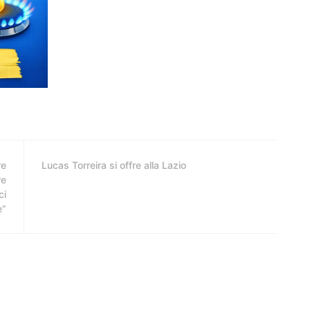
re
Lucas Torreira si offre alla Lazio
re
ci
e”