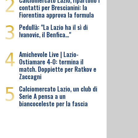
2
Calciomercato Lazio, ripartono i
contatti per Brescianini: la
Fiorentina approva la formula
3
Pedullà: "La Lazio ha il sì di
Ivanovic, il Benfica…"
4
Amichevole Live | Lazio-
Ostiamare 4-0: termina il
match. Doppiette per Ratkov e
Zaccagni
5
Calciomercato Lazio, un club di
Serie A pensa a un
biancoceleste per la fascia