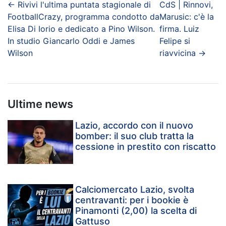
←
Rivivi l'ultima puntata stagionale di
CdS | Rinnovi,
FootballCrazy, programma condotto da
Marusic: c'è la
Elisa Di Iorio e dedicato a Pino Wilson.
firma. Luiz
In studio Giancarlo Oddi e James
Felipe si
Wilson
riavvicina
→
Ultime news
Lazio, accordo con il nuovo
bomber: il suo club tratta la
cessione in prestito con riscatto
Calciomercato Lazio, svolta
centravanti: per i bookie è
Pinamonti (2,00) la scelta di
Gattuso