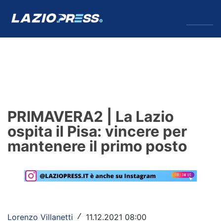
↓
Menu
Lazio
News
PRIMAVERA2 | La Lazio
Formello
ospita il Pisa: vincere per
mantenere il primo posto
Infortuni
Primavera
Calciomercato
Lazio Women
Lorenzo Villanetti
11.12.2021 08:00
/