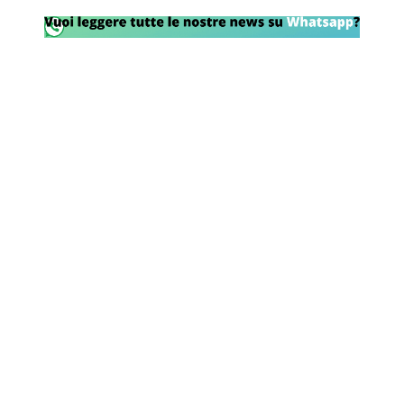
Rassegna Lazio
Social
Calcio
Serie A
Champions League
Europa League
Altri Sport
Formula 1
Tennis
Vela