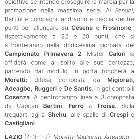
obiettivo se intende proseguire la marcia per la
promozione nella massima serie. Al
Fersini
,
Bertini e compagni, andranno a caccia dei tre
punti per allungare su
Cesena
e
Frosinone
,
rispettivamente a 22 e 20 punti, che si
affronteranno nella dodicesima giornata del
Campionato Primavera 2
. Mister
Calori
si
affiderà come al solito alle sue certezze,
partendo dal modulo. In porta toccherà a
Moretti;
difesa composta da
Migiorati
,
Adeagbo
,
Ruggeri
e
De Santis
, in gol contro il
Cosenza
. A centrocampo linea a 3 composta
da Capitan
Bertini
,
Ferro
e
Troise
. Sulla
trequarti agirà
Shehu
, alle spalle di
Crespi
e
Castigliani
.
LAZIO
(4-3-1-2):
Moretti; Migliorati, Adeagbo,