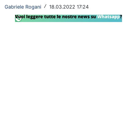
Gabriele Rogani
18.03.2022 17:24
/
Rassegna Lazio
Social
Calcio
Serie A
Champions League
Europa League
Altri Sport
Formula 1
Tennis
Vela