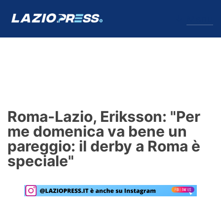
↓
Menu
Lazio
News
Roma-Lazio, Eriksson: "Per
Formello
me domenica va bene un
pareggio: il derby a Roma è
Infortuni
speciale"
Primavera
Calciomercato
Lazio Women