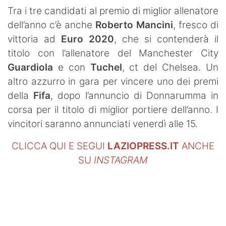
SHOP LAZIO
Tra i tre candidati al premio di miglior allenatore
dell’anno c’è anche
Roberto Mancini
, fresco di
Contatti
vittoria ad
Euro 2020
, che si contenderà il
titolo con l’allenatore del Manchester City
Guardiola
e con
Tuchel
, ct del Chelsea. Un
altro azzurro in gara per vincere uno dei premi
della
Fifa
, dopo l’annuncio di Donnarumma in
corsa per il titolo di miglior portiere dell’anno. I
vincitori saranno annunciati venerdì alle 15.
CLICCA QUI E SEGUI
LAZIOPRESS.IT
ANCHE
SU
INSTAGRAM