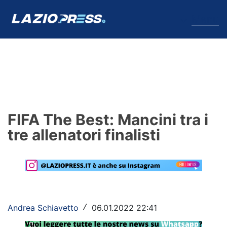
↓
Menu
Lazio
News
FIFA The Best: Mancini tra i
Formello
tre allenatori finalisti
Infortuni
Primavera
Calciomercato
Andrea Schiavetto
06.01.2022 22:41
/
Lazio Women