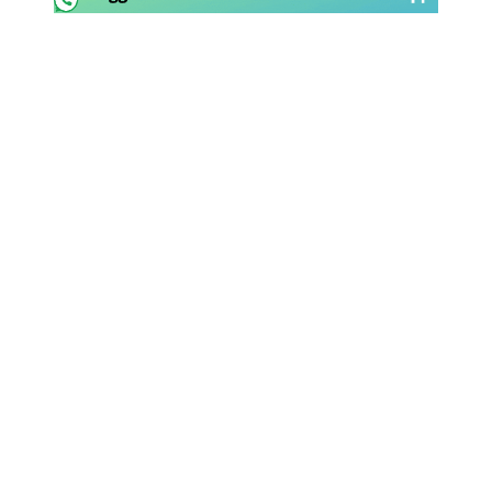
Rassegna Lazio
Social
Calcio
Serie A
Champions League
Europa League
Altri Sport
Formula 1
Tennis
Vela