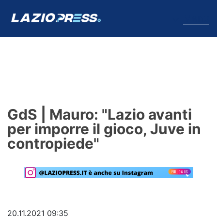
↓
Menu
Lazio
News
GdS | Mauro: "Lazio avanti
Formello
per imporre il gioco, Juve in
contropiede"
Infortuni
Primavera
Calciomercato
Lazio Women
20.11.2021 09:35