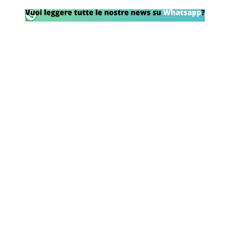
Rassegna Lazio
Social
Calcio
Serie A
Champions League
Europa League
Altri Sport
Formula 1
Tennis
Vela