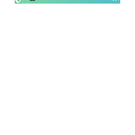
Rassegna Lazio
Social
Calcio
Serie A
Champions League
Europa League
Altri Sport
Formula 1
Tennis
Vela