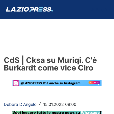
↓
Menu
Lazio
News
CdS | Cksa su Muriqi. C'è
Formello
Burkardt come vice Ciro
Infortuni
Primavera
Calciomercato
Debora D'Angelo
15.01.2022 09:00
/
Lazio Women