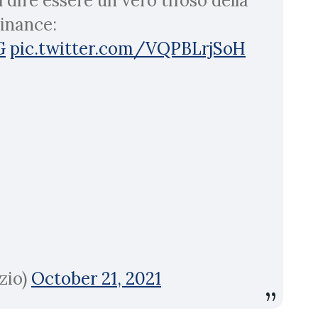
l dire essere un vero tifoso della
Binance:
G
pic.twitter.com/VQPBLrjSoH
zio)
October 21, 2021