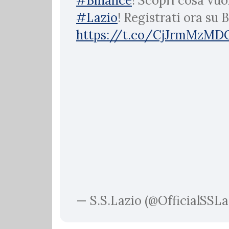
#Binance
! Scopri cosa vuo
#Lazio
! Registrati ora su 
https://t.co/CjJrmMzMD
— S.S.Lazio (@OfficialSSLa