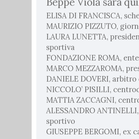
Beppe Viola sarà qu
ELISA DI FRANCISCA, sche
MAURIZIO PIZZUTO, giornal
LAURA LUNETTA, president
sportiva
FONDAZIONE ROMA, ente mo
MARCO MEZZAROMA, presid
DANIELE DOVERI, arbitro d
NICCOLO’ PISILLI, centro
MATTIA ZACCAGNI, centroc
ALESSANDRO ANTINELLI, gi
sportivo
GIUSEPPE BERGOMI, ex ca