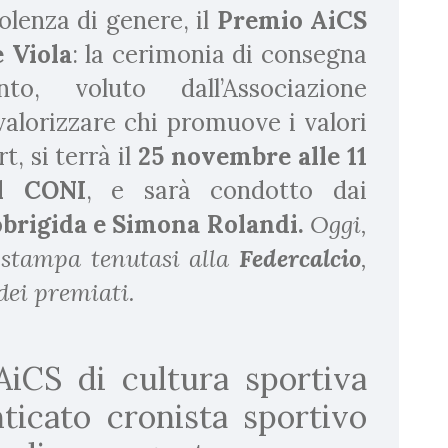
olenza di genere, il
Premio AiCS
 Viola
: la cerimonia di consegna
nto, voluto dall’Associazione
 valorizzare chi promuove i valori
t, si terrà il
25 novembre alle 11
el CONI
, e sarà condotto dai
brigida e Simona Rolandi.
Oggi,
 stampa tenutasi alla
Federcalcio
,
 dei premiati.
AiCS di cultura sportiva
nticato cronista sportivo