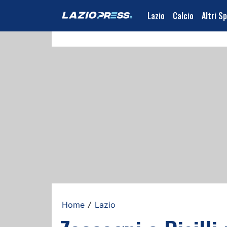
Lazio
Calcio
Altri S
Home
Lazio
/