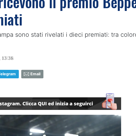
 ricevono il premio Beppe 
iati
pa sono stati rivelati i dieci premiati: tra colo
 13:38
Telegram
Email