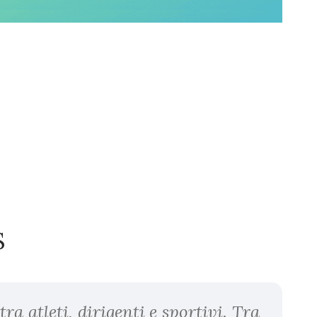
S
tra atleti, dirigenti e sportivi. Tra