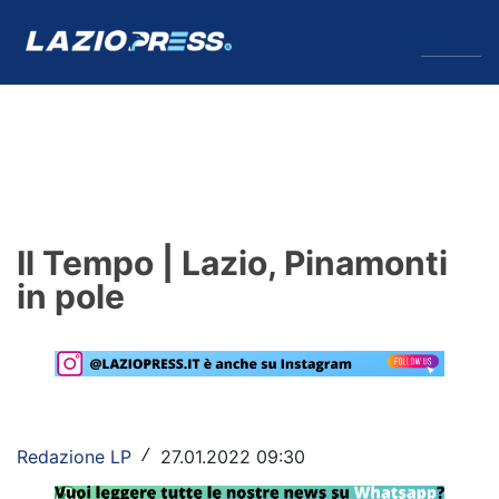
↓
Menu
Lazio
News
Il Tempo | Lazio, Pinamonti
Formello
in pole
Infortuni
Primavera
Calciomercato
Redazione LP
27.01.2022 09:30
/
Lazio Women