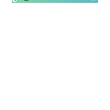
Rassegna Lazio
Social
Calcio
Serie A
Champions League
Europa League
Altri Sport
Formula 1
Tennis
Vela