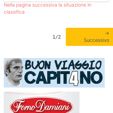
Nella pagina successiva la situazione in
classifica
→
1/2
Successivo