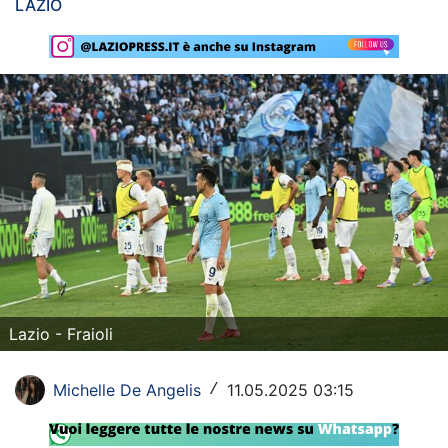
LAZIO
Rassegna Lazio
Social
Calcio
Serie A
Champions League
Europa League
Altri Sport
Lazio - Fraioli
Formula 1
Tennis
Michelle De Angelis
11.05.2025 03:15
/
Vela