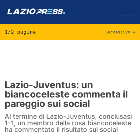
↓
Menu
1/2 pagine
Successivo
→
Lazio
News
Formello
Lazio-Juventus: un
biancoceleste commenta il
Infortuni
pareggio sui social
Primavera
Al termine di Lazio-Juventus, conclusasi
Calciomercato
1-1, un membro della rosa biancoceleste
ha commentato il risultato sui social
Lazio Women