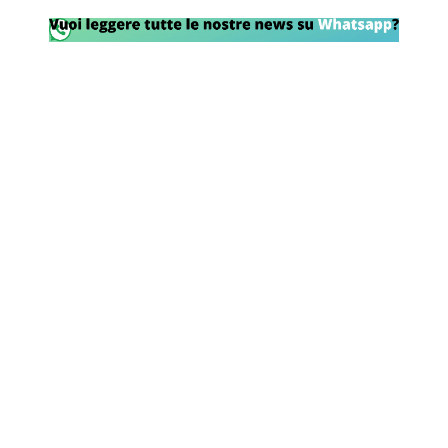
Rassegna Lazio
Social
Calcio
Serie A
Champions League
Europa League
Altri Sport
Formula 1
Tennis
Vela