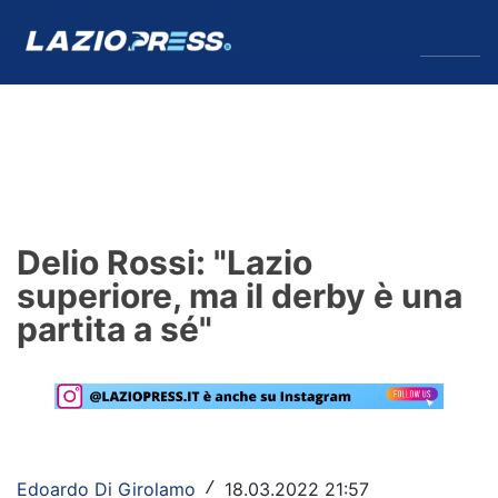
↓
Menu
Lazio
News
Delio Rossi: "Lazio
Formello
superiore, ma il derby è una
partita a sé"
Infortuni
Primavera
Calciomercato
Lazio Women
Edoardo Di Girolamo
18.03.2022 21:57
/