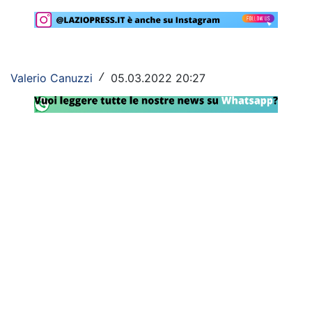
Rassegna Lazio
Social
Valerio Canuzzi
05.03.2022 20:27
/
Calcio
Serie A
Champions League
Europa League
Altri Sport
Formula 1
Tennis
Vela