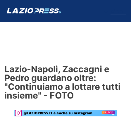
↓
Menu
Lazio
News
Lazio-Napoli, Zaccagni e
Formello
Pedro guardano oltre:
"Continuiamo a lottare tutti
Infortuni
insieme" - FOTO
Primavera
Calciomercato
Lazio Women