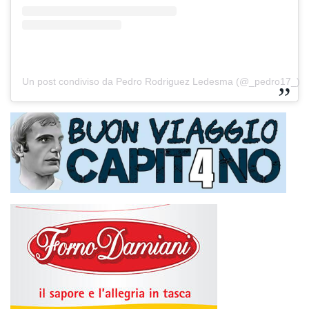
Un post condiviso da Pedro Rodriguez Ledesma (@_pedro17_)