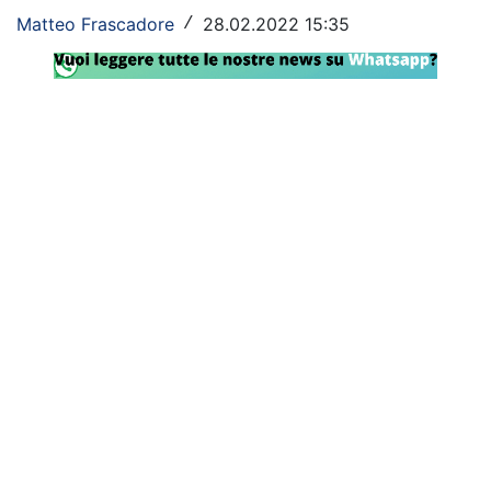
Matteo Frascadore
28.02.2022 15:35
/
Rassegna Lazio
Social
Calcio
Serie A
Champions League
Europa League
Altri Sport
Formula 1
Tennis
Vela