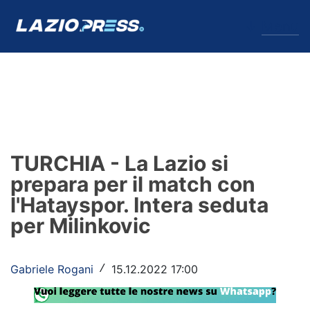
↓
Menu
Lazio
News
TURCHIA - La Lazio si
Formello
prepara per il match con
l'Hatayspor. Intera seduta
Infortuni
per Milinkovic
Primavera
Calciomercato
Gabriele Rogani
15.12.2022 17:00
/
Lazio Women