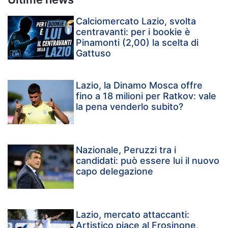
Calciomercato Lazio, svolta
centravanti: per i bookie è
Pinamonti (2,00) la scelta di
Gattuso
Lazio, la Dinamo Mosca offre
fino a 18 milioni per Ratkov: vale
la pena venderlo subito?
Nazionale, Peruzzi tra i
candidati: può essere lui il nuovo
capo delegazione
Lazio, mercato attaccanti:
Artistico piace al Frosinone,