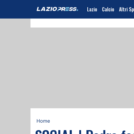
Lazio
Calcio
Altri S
Home