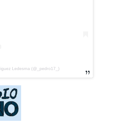
driguez Ledesma (@_pedro17_)