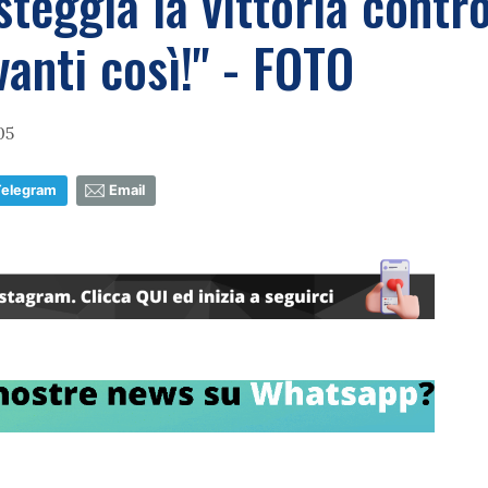
eggia la vittoria contro 
anti così!" - FOTO
05
Telegram
Email