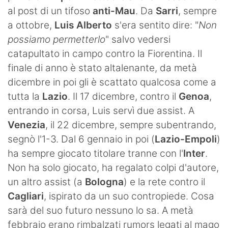
al post di un tifoso
anti-Mau
. Da
Sarri
, sempre
a ottobre,
Luis Alberto
s'era sentito dire: "
Non
possiamo permetterlo
" salvo vedersi
catapultato in campo contro la Fiorentina. Il
finale di anno è stato altalenante, da metà
dicembre in poi gli è scattato qualcosa come a
tutta la
Lazio
. Il 17 dicembre, contro il
Genoa
,
entrando in corsa, Luis servì due assist. A
Venezia
, il 22 dicembre, sempre subentrando,
segnò l'1-3. Dal 6 gennaio in poi (
Lazio-Empoli
)
ha sempre giocato titolare tranne con l'
Inter
.
Non ha solo giocato, ha regalato colpi d'autore,
un altro assist (a
Bologna
) e la rete contro il
Cagliari
, ispirato da un suo contropiede. Cosa
sarà del suo futuro nessuno lo sa. A metà
febbraio erano rimbalzati rumors legati al mago