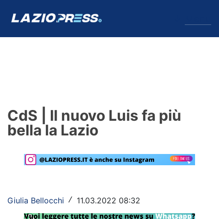
↓
Menu
Lazio
News
CdS | Il nuovo Luis fa più
Formello
bella la Lazio
Infortuni
Primavera
Calciomercato
Giulia Bellocchi
11.03.2022 08:32
/
Lazio Women