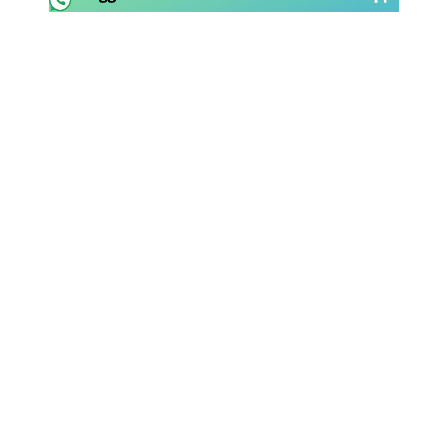
Rassegna Lazio
Social
Calcio
Serie A
Champions League
Europa League
Altri Sport
Formula 1
Tennis
Vela