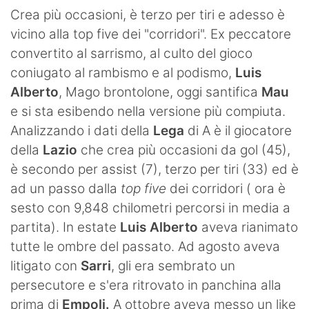
SHOP LAZIO
Crea più occasioni, è terzo per tiri e adesso è
vicino alla top five dei "corridori". Ex peccatore
Contatti
convertito al sarrismo, al culto del gioco
coniugato al rambismo e al podismo,
Luis
Alberto
, Mago brontolone, oggi santifica
Mau
e si sta esibendo nella versione più compiuta.
Analizzando i dati della
Lega
di A è il giocatore
della
Lazio
che crea più occasioni da gol (45),
è secondo per assist (7), terzo per tiri (33) ed è
ad un passo dalla
top five
dei corridori ( ora è
sesto con 9,848 chilometri percorsi in media a
partita). In estate
Luis Alberto
aveva rianimato
tutte le ombre del passato. Ad agosto aveva
litigato con
Sarri
, gli era sembrato un
persecutore e s'era ritrovato in panchina alla
prima di
Empoli.
A ottobre aveva messo un like