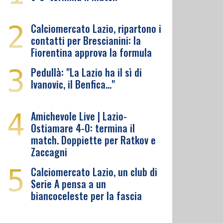
2
Calciomercato Lazio, ripartono i
contatti per Brescianini: la
Fiorentina approva la formula
3
Pedullà: "La Lazio ha il sì di
Ivanovic, il Benfica…"
4
Amichevole Live | Lazio-
Ostiamare 4-0: termina il
match. Doppiette per Ratkov e
Zaccagni
5
Calciomercato Lazio, un club di
Serie A pensa a un
biancoceleste per la fascia