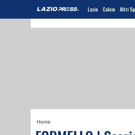
Lazio
Calcio
Altri S
Home