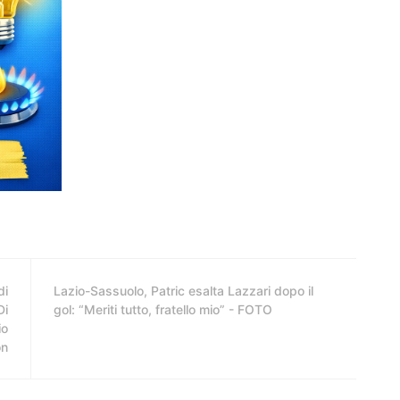
di
Lazio-Sassuolo, Patric esalta Lazzari dopo il
Di
gol: “Meriti tutto, fratello mio” - FOTO
io
on