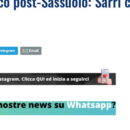
o post-Sassuolo: Sarri 
Telegram
Email