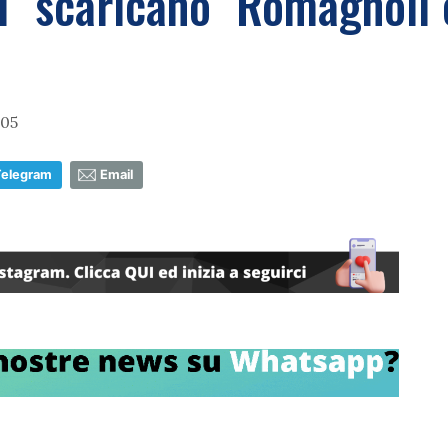
si "scaricano" Romagnoli 
:05
Telegram
Email