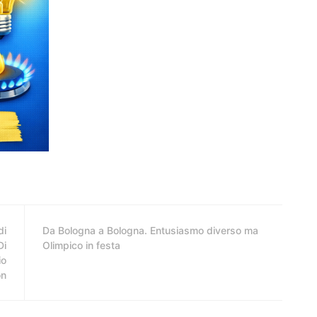
di
Da Bologna a Bologna. Entusiasmo diverso ma
Di
Olimpico in festa
io
on