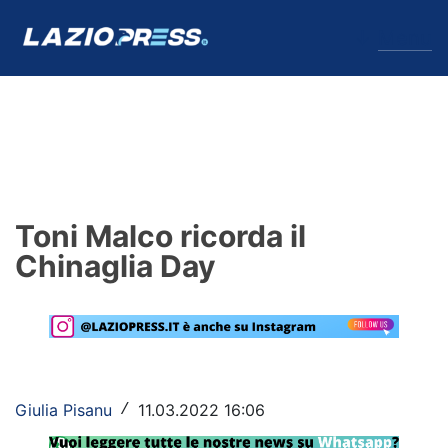
↓
Menu
Lazio
News
Toni Malco ricorda il
Formello
Chinaglia Day
Infortuni
Primavera
Calciomercato
Giulia Pisanu
11.03.2022 16:06
/
Lazio Women