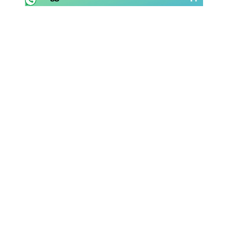
Rassegna Lazio
Social
Calcio
Serie A
Champions League
Europa League
Altri Sport
Formula 1
Tennis
Vela