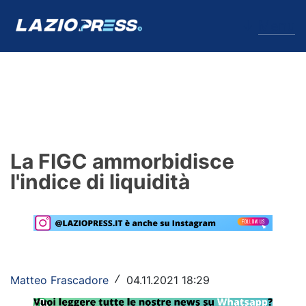
↓
Menu
Lazio
News
La FIGC ammorbidisce
Formello
l'indice di liquidità
Infortuni
Primavera
Calciomercato
Matteo Frascadore
04.11.2021 18:29
/
Lazio Women