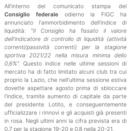
SHOP LAZIO
All'interno del comunicato stampa del
Consiglio federale
odierno la FIGC ha
Contatti
annunciato l'ammorbidimento dell'indice di
liquidità: "
Il Consiglio ha fissato il valore
dell'indicatore di controllo di liquidità (attività
correnti/passività correnti) per la stagione
sportiva 2021/22 nella misura minima dello
0,6%".
Questo indice nelle ultime sessioni di
mercato ha di fatto limitato alcuni club tra cui
proprio la Lazio, che nell'ultima sessione estiva
dovette aspettare agosto prima di sbloccare
l'indice, tramite aumento di capitale da parte
del presidente Lotito, e conseguentemente
ufficializzare i rinnovi e gli acquisti già presenti
in rosa. Negli ultimi anni la cifra prevista era di
0,7 per la stagione 19-20 e 0,8 nella 20-21.