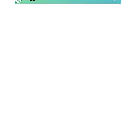
Rassegna Lazio
Social
Calcio
Serie A
Champions League
Europa League
Altri Sport
Formula 1
Tennis
Vela