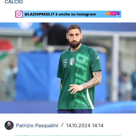
CALCIO
Rassegna Lazio
Social
Calcio
Serie A
Champions League
Europa League
Altri Sport
Formula 1
Tennis
Patrizio Pasqualini
14.10.2024 14:14
/
Vela