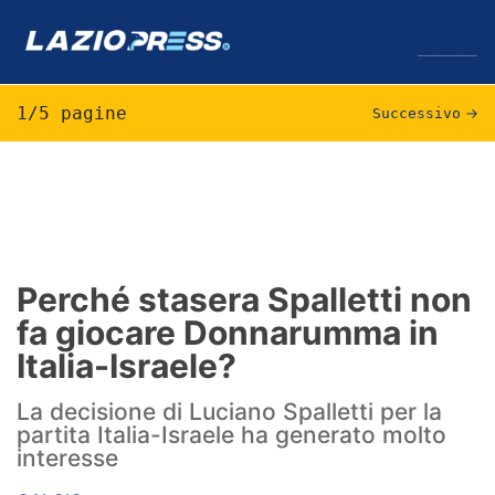
↓
Menu
1/5 pagine
Successivo
→
Lazio
News
Formello
Perché stasera Spalletti non
fa giocare Donnarumma in
Infortuni
Italia-Israele?
Primavera
La decisione di Luciano Spalletti per la
Calciomercato
partita Italia-Israele ha generato molto
interesse
Lazio Women