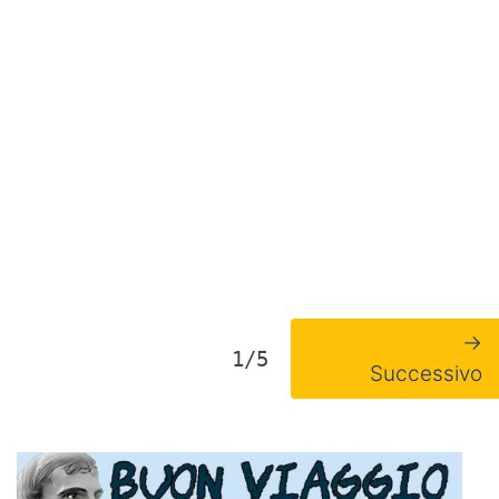
→
1/5
Successivo