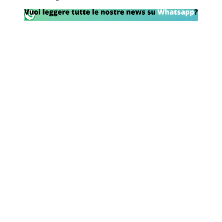
Rassegna Lazio
Social
Calcio
Serie A
Champions League
Europa League
Altri Sport
Formula 1
Tennis
Vela