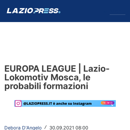
↓
Menu
Lazio
News
EUROPA LEAGUE | Lazio-
Formello
Lokomotiv Mosca, le
probabili formazioni
Infortuni
Primavera
Calciomercato
Lazio Women
Debora D'Angelo
30.09.2021 08:00
/