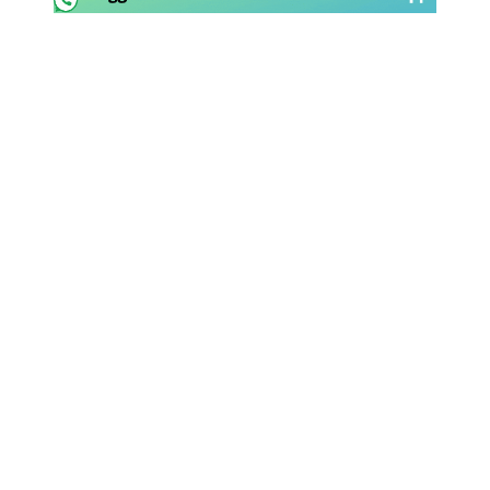
Rassegna Lazio
Social
Calcio
Serie A
Champions League
Europa League
Altri Sport
Formula 1
Tennis
Vela