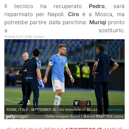
SHOP LAZIO
Il tecnico ha recuperato
Pedro
, sarà
risparmiato per Napoli.
Ciro
è a Mosca, ma
Contatti
potrebbe partire dalla panchina:
Muriqi
pronto
a sostituirlo.
Embed from Getty Images