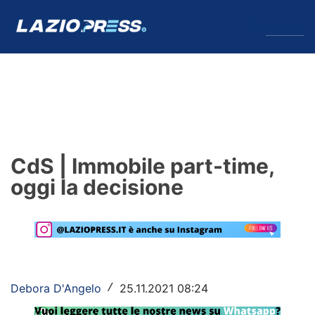
↓
Menu
Lazio
News
CdS | Immobile part-time,
Formello
oggi la decisione
Infortuni
Primavera
Calciomercato
Debora D'Angelo
25.11.2021 08:24
/
Lazio Women