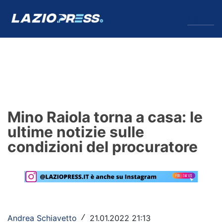
↓
Menu
Lazio
News
Mino Raiola torna a casa: le
Formello
ultime notizie sulle
condizioni del procuratore
Infortuni
Primavera
Calciomercato
Lazio Women
Andrea Schiavetto
21.01.2022 21:13
/