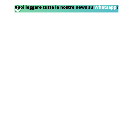
Rassegna Lazio
Social
Calcio
Serie A
Champions League
Europa League
Altri Sport
Formula 1
Tennis
Vela