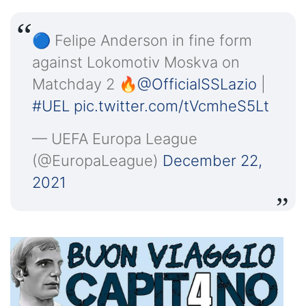
🔵 Felipe Anderson in fine form
against Lokomotiv Moskva on
Matchday 2 🔥
@OfficialSSLazio
|
#UEL
pic.twitter.com/tVcmheS5Lt
— UEFA Europa League
(@EuropaLeague)
December 22,
2021