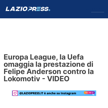
↓
Menu
Lazio
News
Europa League, la Uefa
Formello
omaggia la prestazione di
Felipe Anderson contro la
Infortuni
Lokomotiv - VIDEO
Primavera
Calciomercato
Lazio Women