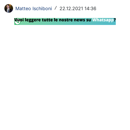
Rassegna Lazio
Matteo Ischiboni
22.12.2021 14:36
/
Social
Calcio
Serie A
Champions League
Europa League
Altri Sport
Formula 1
Tennis
Vela